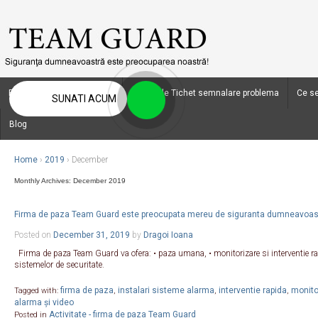
Firma de paza Team Guard
Deschide Tichet semnalare problema
Ce se
SUNATI ACUM
Blog
Home
›
2019
›
December
Monthly Archives:
December 2019
Firma de paza Team Guard este preocupata mereu de siguranta dumneavoas
Posted on
December 31, 2019
by
Dragoi Ioana
Firma de paza Team Guard va ofera: • paza umana, • monitorizare si interventie r
sistemelor de securitate.
firma de paza
instalari sisteme alarma
interventie rapida
monitor
Tagged with:
,
,
,
alarma și video
Activitate - firma de paza Team Guard
Posted in