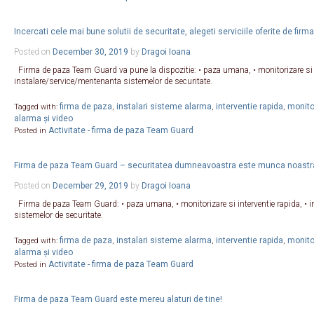
Incercati cele mai bune solutii de securitate, alegeti serviciile oferite de fi
Posted on
December 30, 2019
by
Dragoi Ioana
Firma de paza Team Guard va pune la dispozitie: • paza umana, • monitorizare si i
instalare/service/mentenanta sistemelor de securitate.
firma de paza
instalari sisteme alarma
interventie rapida
monitor
Tagged with:
,
,
,
alarma și video
Activitate - firma de paza Team Guard
Posted in
Firma de paza Team Guard – securitatea dumneavoastra este munca noastr
Posted on
December 29, 2019
by
Dragoi Ioana
Firma de paza Team Guard: • paza umana, • monitorizare si interventie rapida, • 
sistemelor de securitate.
firma de paza
instalari sisteme alarma
interventie rapida
monitor
Tagged with:
,
,
,
alarma și video
Activitate - firma de paza Team Guard
Posted in
Firma de paza Team Guard este mereu alaturi de tine!