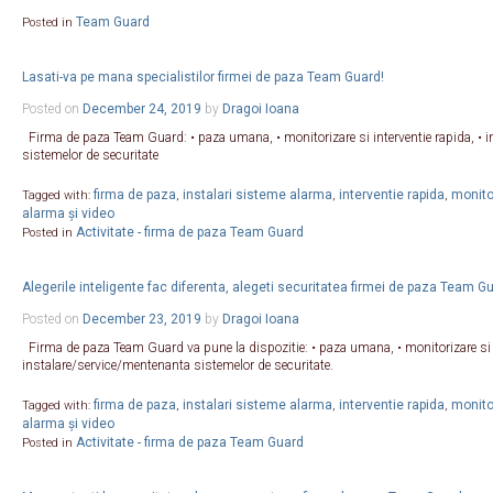
Team Guard
Posted in
Lasati-va pe mana specialistilor firmei de paza Team Guard!
Posted on
December 24, 2019
by
Dragoi Ioana
Firma de paza Team Guard: • paza umana, • monitorizare si interventie rapida, • 
sistemelor de securitate
firma de paza
instalari sisteme alarma
interventie rapida
monitor
Tagged with:
,
,
,
alarma și video
Activitate - firma de paza Team Guard
Posted in
Alegerile inteligente fac diferenta, alegeti securitatea firmei de paza Team G
Posted on
December 23, 2019
by
Dragoi Ioana
Firma de paza Team Guard va pune la dispozitie: • paza umana, • monitorizare si i
instalare/service/mentenanta sistemelor de securitate.
firma de paza
instalari sisteme alarma
interventie rapida
monitor
Tagged with:
,
,
,
alarma și video
Activitate - firma de paza Team Guard
Posted in