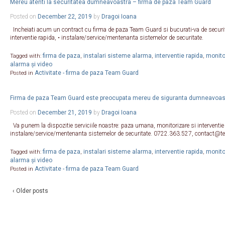
Mereu atenti la securitatea dumneavoastra – firma de paza Team Guard
Posted on
December 22, 2019
by
Dragoi Ioana
Incheiati acum un contract cu firma de paza Team Guard si bucurati-va de securit
interventie rapida, • instalare/service/mentenanta sistemelor de securitate.
firma de paza
instalari sisteme alarma
interventie rapida
monitor
Tagged with:
,
,
,
alarma și video
Activitate - firma de paza Team Guard
Posted in
Firma de paza Team Guard este preocupata mereu de siguranta dumneavoas
Posted on
December 21, 2019
by
Dragoi Ioana
Va punem la dispozitie serviciile noastre: paza umana, monitorizare si interventie
instalare/service/mentenanta sistemelor de securitate. 0722.363.527, contact@
firma de paza
instalari sisteme alarma
interventie rapida
monitor
Tagged with:
,
,
,
alarma și video
Activitate - firma de paza Team Guard
Posted in
‹ Older posts