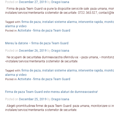
Posted on
December 27, 2019
by
Dragoi Ioana
Firma de paza Team Guard va pune la dispozitie serviciile sale: paza umana, monito
instalare/service/mentenanta sistemelor de securitate. 0722.363.527, contact@
firma de paza
instalari sisteme alarma
interventie rapida
monitor
Tagged with:
,
,
,
alarma și video
Activitate - firma de paza Team Guard
Posted in
Mereu la datorie – firma de paza Team Guard
Posted on
December 26, 2019
by
Dragoi Ioana
Ne ocupam de securitatea dumneavoastra oferindu-va: • paza umana, • monitorizare
•instalare/service/mentenanta sistemelor de securitate.
firma de paza
instalari sisteme alarma
interventie rapida
monitor
Tagged with:
,
,
,
alarma și video
Activitate - firma de paza Team Guard
Posted in
Firma de paza Team Guard este mereu alaturi de dumneavoastra!
Posted on
December 25, 2019
by
Dragoi Ioana
Alegeti promtitudinea firmei de paza Team Guard: paza umana, monitorizare si int
instalare/service/mentenanta sistemelor de securitate.