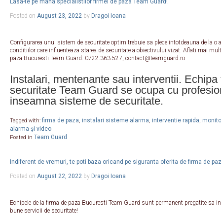
Lasa-te pe mana specialistilor firmei de paza Team Guard!
Posted on
August 23, 2022
by
Dragoi Ioana
Configurarea unui sistem de securitate optim trebuie sa plece intotdeauna de la o a
conditiilor care influenteaza starea de securitate a obiectivului vizat. Aflati mai multe
paza Bucuresti Team Guard: 0722.363.527, contact@teamguard.ro
Instalari, mentenante sau interventii. Echipa 
securitate Team Guard se ocupa cu profesion
inseamna sisteme de securitate.
firma de paza
instalari sisteme alarma
interventie rapida
monitor
Tagged with:
,
,
,
alarma și video
Team Guard
Posted in
Indiferent de vremuri, te poti baza oricand pe siguranta oferita de firma de 
Posted on
August 22, 2022
by
Dragoi Ioana
Echipele de la firma de paza Bucuresti Team Guard sunt permanent pregatite sa int
bune servicii de securitate!