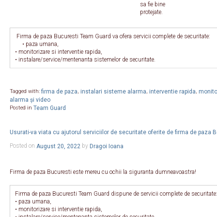
sa fie bine
protejate.
Firma de paza Bucuresti Team Guard va ofera servicii complete de securitate:
• paza umana,
• monitorizare si interventie rapida,
• instalare/service/mentenanta sistemelor de securitate.
firma de paza
instalari sisteme alarma
interventie rapida
monitor
Tagged with:
,
,
,
alarma și video
Team Guard
Posted in
Usurati-va viata cu ajutorul serviciilor de securitate oferite de firma de paz
Posted on
August 20, 2022
by
Dragoi Ioana
Firma de paza Bucuresti este mereu cu ochii la siguranta dumneavoastra!
Firma de paza Bucuresti Team Guard dispune de servicii complete de securitate
• paza umana,
• monitorizare si interventie rapida,