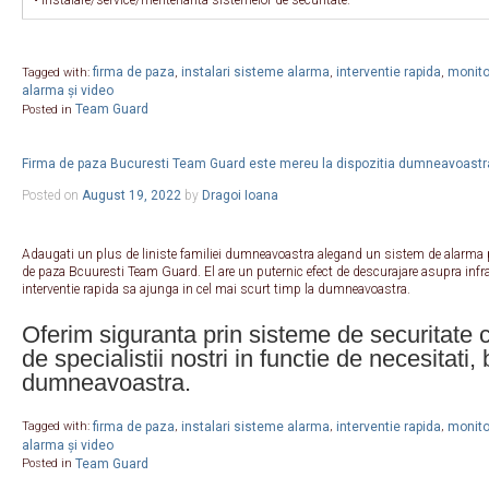
• instalare/service/mentenanta sistemelor de securitate.
firma de paza
instalari sisteme alarma
interventie rapida
monitor
Tagged with:
,
,
,
alarma și video
Team Guard
Posted in
Firma de paza Bucuresti Team Guard este mereu la dispozitia dumneavoastr
Posted on
August 19, 2022
by
Dragoi Ioana
Adaugati un plus de liniste familiei dumneavoastra alegand un sistem de alarma p
de paza Bcuuresti Team Guard. El are un puternic efect de descurajare asupra infrac
interventie rapida sa ajunga in cel mai scurt timp la dumneavoastra.
Oferim siguranta prin sisteme de securitate 
de specialistii nostri in functie de necesitati,
dumneavoastra.
firma de paza
instalari sisteme alarma
interventie rapida
monitor
Tagged with:
,
,
,
alarma și video
Team Guard
Posted in