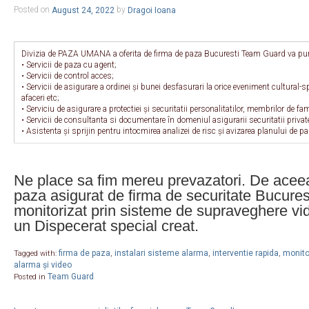
Posted on
August 24, 2022
by
Dragoi Ioana
Divizia de PAZA UMANA a oferita de firma de paza Bucuresti Team Guard va pune
• Servicii de paza cu agent;
• Servicii de control acces;
• Servicii de asigurare a ordinei și bunei desfasurari la orice eveniment cultural-s
afaceri etc;
• Serviciu de asigurare a protectiei și securitatii personalitatilor, membrilor de fam
• Servicii de consultanta si documentare în domeniul asigurarii securitatii privat
• Asistenta și sprijin pentru intocmirea analizei de risc și avizarea planului de pa
Ne place sa fim mereu prevazatori. De aceea
paza asigurat de firma de securitate Bucure
monitorizat prin sisteme de supraveghere vid
un Dispecerat special creat.
firma de paza
instalari sisteme alarma
interventie rapida
monitor
Tagged with:
,
,
,
alarma și video
Team Guard
Posted in