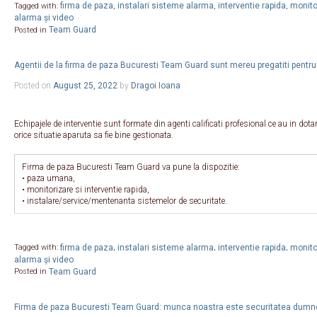
firma de paza
instalari sisteme alarma
interventie rapida
monitor
Tagged with:
,
,
,
alarma și video
Team Guard
Posted in
Agentii de la firma de paza Bucuresti Team Guard sunt mereu pregatiti pentru 
Posted on
August 25, 2022
by
Dragoi Ioana
Echipajele de interventie sunt formate din agenti calificati profesional ce au in dota
orice situatie aparuta sa fie bine gestionata.
Firma de paza Bucuresti Team Guard va pune la dispozitie:
• paza umana,
• monitorizare si interventie rapida,
• instalare/service/mentenanta sistemelor de securitate.
firma de paza
instalari sisteme alarma
interventie rapida
monitor
Tagged with:
,
,
,
alarma și video
Team Guard
Posted in
Firma de paza Bucuresti Team Guard: munca noastra este securitatea dumn