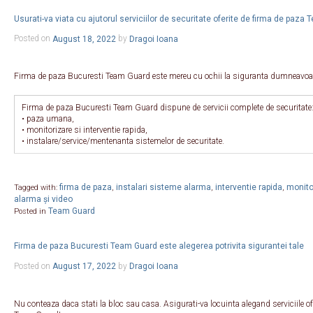
Usurati-va viata cu ajutorul serviciilor de securitate oferite de firma de paza
Posted on
August 18, 2022
by
Dragoi Ioana
Firma de paza Bucuresti Team Guard este mereu cu ochii la siguranta dumneavoa
Firma de paza Bucuresti Team Guard dispune de servicii complete de securitate
• paza umana,
• monitorizare si interventie rapida,
• instalare/service/mentenanta sistemelor de securitate.
firma de paza
instalari sisteme alarma
interventie rapida
monitor
Tagged with:
,
,
,
alarma și video
Team Guard
Posted in
Firma de paza Bucuresti Team Guard este alegerea potrivita sigurantei tale
Posted on
August 17, 2022
by
Dragoi Ioana
Nu conteaza daca stati la bloc sau casa. Asigurati-va locuinta alegand serviciile of