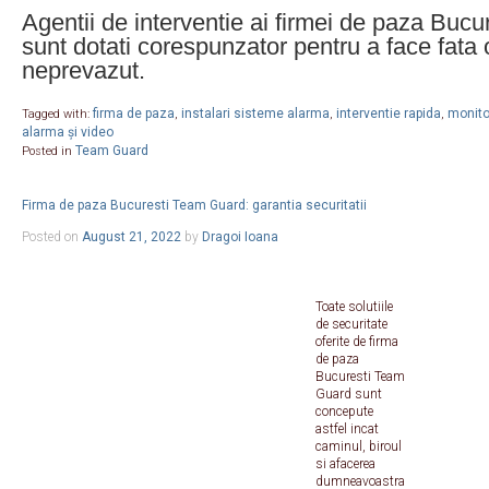
Agentii de interventie ai firmei de paza Buc
sunt dotati corespunzator pentru a face fata
neprevazut.
firma de paza
instalari sisteme alarma
interventie rapida
monitor
Tagged with:
,
,
,
alarma și video
Team Guard
Posted in
Firma de paza Bucuresti Team Guard: garantia securitatii
Posted on
August 21, 2022
by
Dragoi Ioana
Toate solutiile
de securitate
oferite de firma
de paza
Bucuresti Team
Guard sunt
concepute
astfel incat
caminul, biroul
si afacerea
dumneavoastra