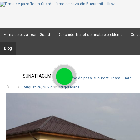
Firma de paza Team Guard
Deschide Tichet semnalare problema
Ce se
Blog
SUNATI ACUM
Lasa-te pe mana specialistilor de la firma de paza Bucuresti Team Guard!
Posted on
August 26, 2022
by
Dragoi Ioana