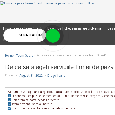
Firma de paza Team Guard
Deschide Tichet semnalare problema
Ce se
SUNATI ACUM
Blog
Home
›
Team Guard
›
De ce sa alegeti serviciile firmei de paza Team Guard?
De ce sa alegeti serviciile firmei de pa
Posted on
August 31, 2022
by
Dragoi Ioana
Ai numai avantaje cand alegi securitatea pusa la dispozitie de firma de paza B
Fiecare post de paza este monitorizat prin sisteme de supraveghere video cone
Garantam calitatea serviciilor oferite
Avem personal special instruit
Oferim preturi avantajoase si calitate superioara