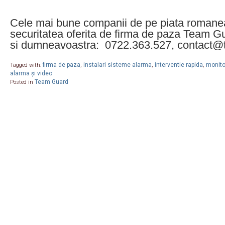
Cele mai bune companii de pe piata romane
securitatea oferita de firma de paza Team G
si dumneavoastra: 0722.363.527, contact@
firma de paza
instalari sisteme alarma
interventie rapida
monitor
Tagged with:
,
,
,
alarma și video
Team Guard
Posted in